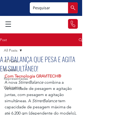
Post
All Posts
A 1ª BALANÇA QUE PESA E AGITA
All Posts
EM SIMULTÂNEO!
Eventos
Com Tecnologia GRAVITECH®
Representadas
A nova 
StirrerBalance
 combina a 
Webinários
versatilidade de pesagem e agitação 
juntas, com pesagem e agitação 
simultâneas. A 
StirrerBalance
 tem 
capacidade de pesagem máxima de 
até 6.200 gm (dependente do modelo), 