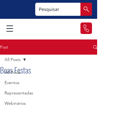
Post
All Posts
Boas Festas
All Posts
Eventos
Representadas
Webinários