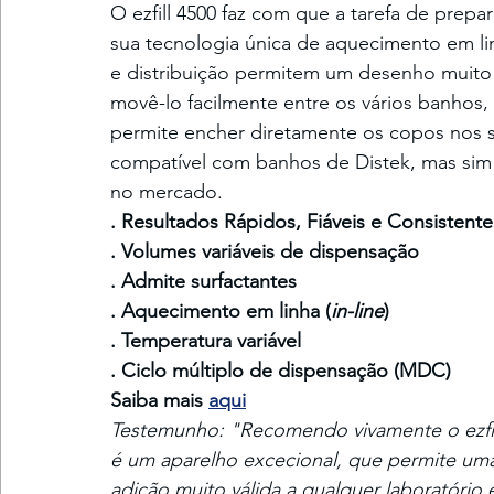
O ezfill 4500 faz com que a tarefa de prepar
sua tecnologia única de aquecimento em li
e distribuição permitem um desenho muito
movê-lo facilmente entre os vários banhos
permite encher diretamente os copos nos se
compatível com banhos de Distek, mas sim
no mercado.
. Resultados Rápidos, Fiáveis e Consistente
. Volumes variáveis de dispensação
. Admite surfactantes
. Aquecimento em linha (
in-line
)
. Temperatura variável
. Ciclo múltiplo de dispensação (MDC)
Saiba mais 
aqui
Testemunho: "Recomendo vivamente o ezfill 
é um aparelho excecional, que permite um
adição muito válida a qualquer laboratório e 