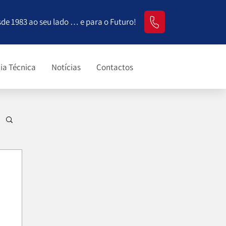
sde 1983 ao seu lado … e para o Futuro!
ia Técnica
Notícias
Contactos