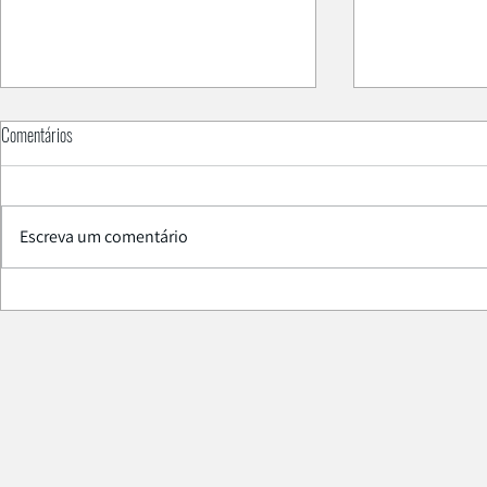
Comentários
Escreva um comentário
PAL Smart SPME
Está na altura de atualizar a centrifuga do
seu laboratório?