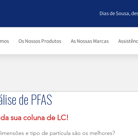
Dias de Sousa, de
omos
Os Nossos Produtos
As Nossas Marcas
Assistênc
álise de PFAS
 da sua coluna de LC!
dimensões e tipo de partícula são os melhores?