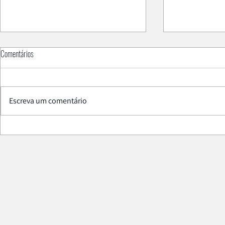
Comentários
Escreva um comentário
PAL Smart SPME
Está na altura de atualizar a centrifuga do
seu laboratório?