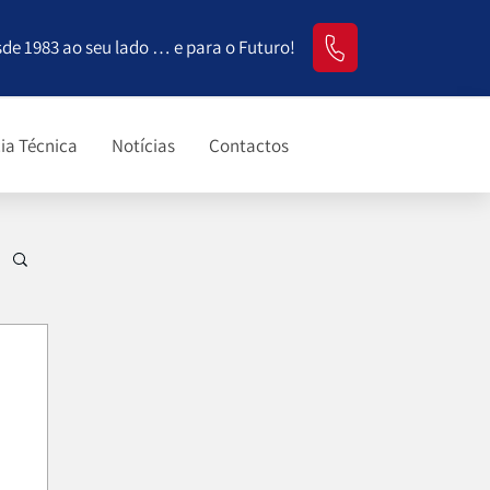
sde 1983 ao seu lado … e para o Futuro!
ia Técnica
Notícias
Contactos