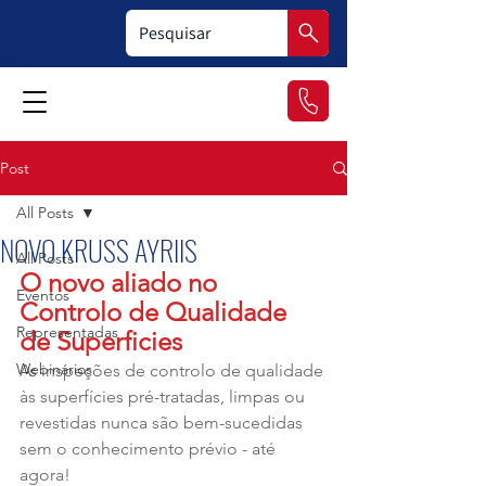
Post
All Posts
NOVO KRUSS AYRIIS
All Posts
O novo aliado no 
Eventos
Controlo de Qualidade 
Representadas
de Superficies
Webinários
As inspeções de controlo de qualidade 
às superfícies pré-tratadas, limpas ou 
revestidas nunca são bem-sucedidas 
sem o conhecimento prévio - até 
agora!