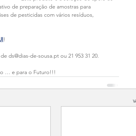
ivo de preparação de amostras para 
ises de pesticidas com vários resíduos, 
I
!
 de ds@dias-de-sousa.pt ou 21 953 31 20.
o … e para o Futuro!!!
V