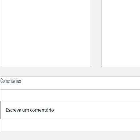
Comentários
Escreva um comentário
PAL Smart SPME
Está na altura de atualizar a centrifuga do
seu laboratório?