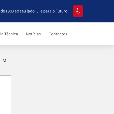
sde 1983 ao seu lado … e para o Futuro!
ia Técnica
Notícias
Contactos