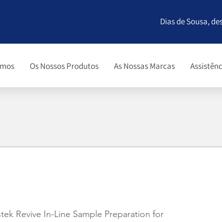
Dias de Sousa, de
omos
Os Nossos Produtos
As Nossas Marcas
Assistênc
ek Revive In-Line Sample Preparation for 