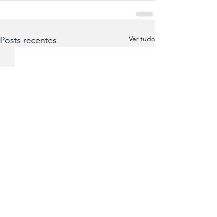
Ver tudo
Posts recentes
A Dias de Sousa SA est