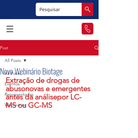
Post
All Posts
Novo Webinário Biotage
All Posts
Extração de drogas de 
Eventos
abusonovas e emergentes 
Representadas
antes da análisepor LC-
MS ou GC-MS
Webinários