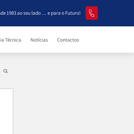
sde 1983 ao seu lado … e para o Futuro!
ia Técnica
Notícias
Contactos