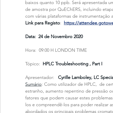
baixos quanto 10 ppb. Será apresentada u
de amostra por QuEChERS, incluindo etapas
com várias plataformas de instrumentação an
Link para Registo
:  
https://attendee.gotow
Data:  24 de Novembro 2020 
Hora:  09:00 H LONDON TIME
Tópico:  
HPLC Troubleshooting , Part I
Apresentador:
   Cyrille Lamboley, LC Specia
Sumário
: Como utilizador de HPLC,  de cer
estranho, aumento repentino de pressão ou 
fatores que podem causar estes problemas
los e compreendê-los para poder realizar a
abordados os principais problemas cromatog