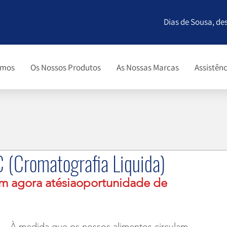
Dias de Sousa, de
omos
Os Nossos Produtos
As Nossas Marcas
Assistênc
C (Cromatografia Liquida)
am agora atésiaoportunidade de 
À medida que os nossos alimentos circulam 