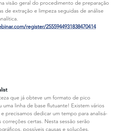
ma visão geral do procedimento de preparação 
 de extração e limpeza seguidas de análise 
alítica.
ebinar.com/register/2555944931838470414
list
teza que já obteve um formato de pico 
uma linha de base flutuante! Existem vários 
 e precisamos dedicar um tempo para analisá-
s correções certas. Nesta sessão serão 
ráficos, possíveis causas e soluções.