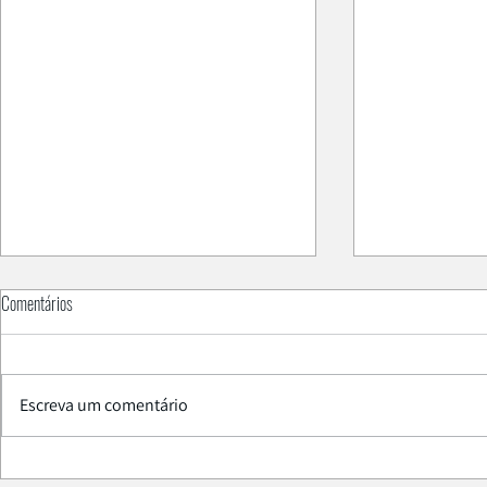
Comentários
Escreva um comentário
PAL Smart SPME
Está na altura de atualizar a centrifuga do