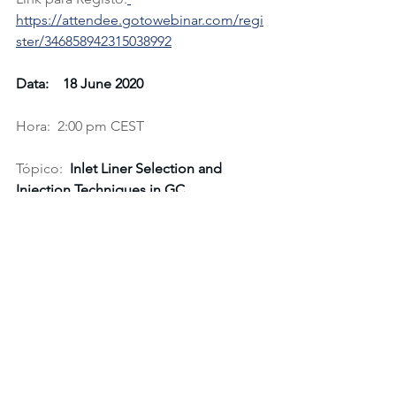
https://attendee.gotowebinar.com/regi
ster/346858942315038992
Data:    18 June 2020
Hora:  2:00 pm CEST
Tópico:  
Inlet Liner Selection and 
Injection Techniques in GC
Sumário: Em GC, é possível escolher 
entre vários 
liners 
diferentes de 
inserção de amostra. No entanto, 
existem alguns critérios básicos de 
seleção que podem ajudá-lo a 
escolher o melhor 
liner 
para sua 
aplicação. A seleção do 
liner
 depende 
primeiro da técnica de injeção e se a 