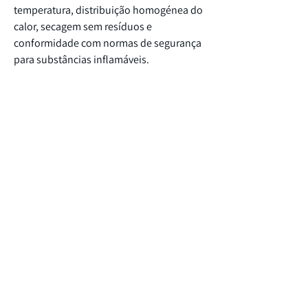
temperatura, distribuição homogénea do
calor, secagem sem resíduos e
conformidade com normas de segurança
para substâncias inflamáveis.
Fácil Limpeza:
Design que facilita a
higienização.
Modelos
A gama inclui várias séries:
Ajuste mecânico (Série E)
Convecção natural (Série ED)
Convecção forçada (Série FD)
Funções de temporizador melhoradas
(Série FED)
Funções de programa (Série FP)
Funções de programa avançadas (Série
M)