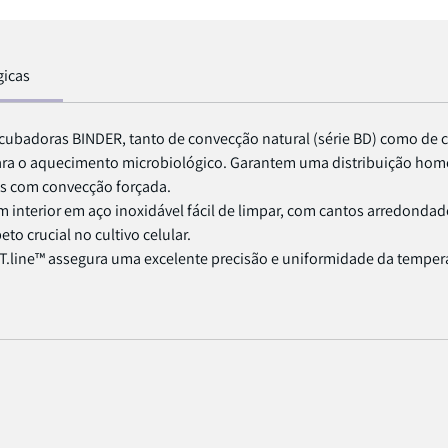
gicas
ncubadoras BINDER, tanto de convecção natural (série BD) como de 
ara o aquecimento microbiológico. Garantem uma distribuição ho
s com convecção forçada.
 interior em aço inoxidável fácil de limpar, com cantos arredonda
o crucial no cultivo celular.
.line™ assegura uma excelente precisão e uniformidade da tempera