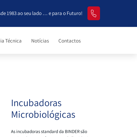
sde 1983 ao seu lado … e para o Futuro!
ia Técnica
Notícias
Contactos
Incubadoras
Microbiológicas
As incubadoras standard da BINDER são