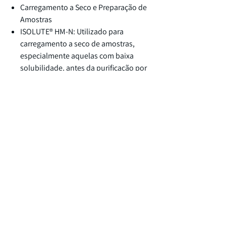
Carregamento a Seco e Preparação de
Amostras
ISOLUTE® HM-N: Utilizado para
carregamento a seco de amostras,
especialmente aquelas com baixa
solubilidade, antes da purificação por
cromatografia flash.
Acessórios e Estações de Processamento
FlashVac Sample Processing
Manifolds: Manifolds para
processamento paralelo de até 10 ou
20 cartuchos ISOLUTE®, permitindo
operações de catch & release,
scavenging, filtração e carregamento
de amostras. Fabricados em vidro e
polietileno de alta densidade, são
compatíveis com solventes comuns e
oferecem controle de fluxo por vácuo.