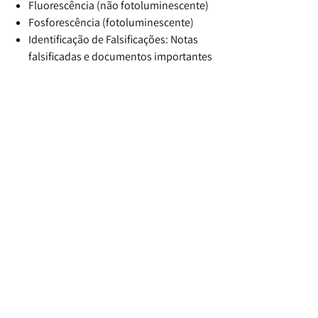
Fluorescência (não fotoluminescente)
Fosforescência (fotoluminescente)
Identificação de Falsificações: Notas
falsificadas e documentos importantes
podem ser identificados facilmente
com lâmpadas de análise UV. Sob luz
UV, áreas fluorescentes e
fosforescentes tornam-se visíveis.
Marcas fluorescentes estão presentes em
notas, cartões de crédito, carteiras de
motorista, passaportes e documentos de
identidade.
Tintas sensíveis a UV e marcas d’água
invisíveis sob luz normal são comuns na
maioria dos passaportes.
Notas frequentemente possuem imagens
ou fibras coloridas incorporadas ao papel,
visíveis apenas sob luz ultravioleta.