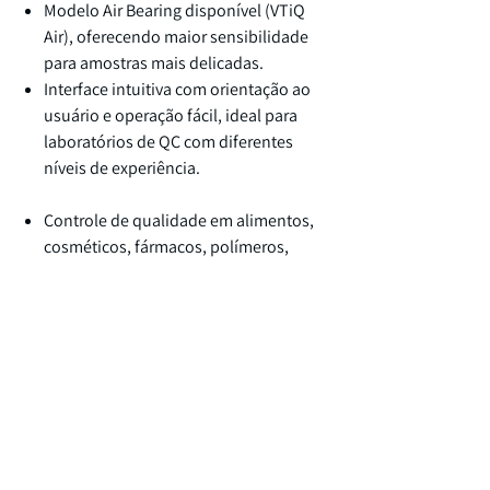
Modelo Air Bearing disponível (VTiQ
Air), oferecendo maior sensibilidade
para amostras mais delicadas.
Interface intuitiva com orientação ao
usuário e operação fácil, ideal para
laboratórios de QC com diferentes
níveis de experiência.
Controle de qualidade em alimentos,
cosméticos, fármacos, polímeros,
minerais e construção.
Medições rápidas de viscosidade,
histórico de cizalhamento,
comportamento viscoelástico, ponto
de rendimento e transições de fase.
O VTiQ é a solução versátil mais acessível
para QC reológico com boa
modularidade, operação intuitiva e ampla
compatibilidade de acessórios.