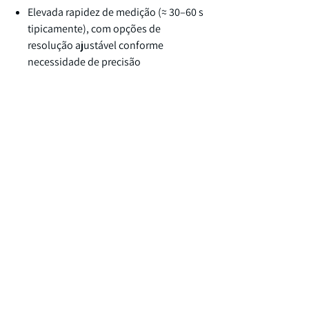
Elevada rapidez de medição (
≈
30
–
60 s
tipicamente), com opções de
resolução ajust
á
vel conforme
necessidade de precisão
Software: Análise avançada integrada e
exportação de dados para Excel e
formatos .stl compatíveis com CAD.
Verificação de precisão: Utiliza um
Calibration and Verification Rod para
testar a exatidão do instrumento antes
das medições.
Segurança: Laser seguro aos olhos e
elimina a necessidade de métodos
perigosos como mercúrio.
Visite do Website da Marca
Visite do Website da Marca
Aqui