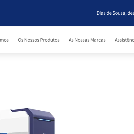
Dias de Sousa, de
omos
Os Nossos Produtos
As Nossas Marcas
Assistênc