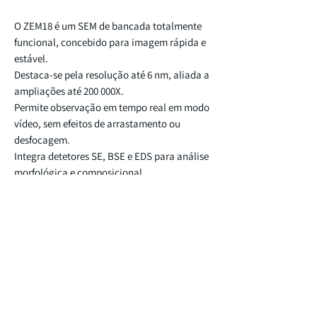
O ZEM18 é um SEM de bancada totalmente
funcional, concebido para imagem rápida e
estável.
Destaca-se pela resolução até 6 nm, aliada a
ampliações até 200 000X.
Permite observação em tempo real em modo
vídeo, sem efeitos de arrastamento ou
desfocagem.
Integra detetores SE, BSE e EDS para análise
morfológica e composicional.
É uma solução equilibrada para I&D,
controlo de qualidade e análise de materiais
CONTACTE-NOS