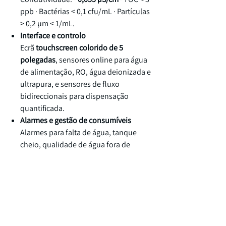
ppb · Bactérias < 0,1 cfu/mL · Partículas
> 0,2 µm < 1/mL.
Interface e controlo
Ecrã
touchscreen colorido de 5
polegadas
, sensores online para água
de alimentação, RO, água deionizada e
ultrapura, e sensores de fluxo
bidireccionais para dispensação
quantificada.
Alarmes e gestão de consumíveis
Alarmes para falta de água, tanque
cheio, qualidade de água fora de
especificação e fim de vida útil dos
cartuchos; indicação de vida útil
restante dos cartuchos.
Funções automáticas integradas
Autolimpeza da membrana de osmose
reversa para prolongar a vida útil,