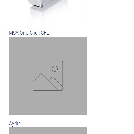
MSA One-Click SFE
Ayríís