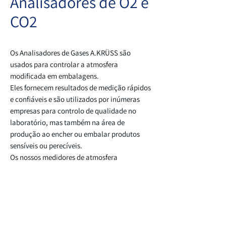
Analisadores de O2 e
CO2
Os Analisadores de Gases A.KRÜSS são
usados ​​para controlar a atmosfera
modificada em embalagens.
Eles fornecem resultados de medição rápidos
e confiáveis ​​e são utilizados por inúmeras
empresas para controlo de qualidade no
laboratório, mas também na área de
produção ao encher ou embalar produtos
sensíveis ou perecíveis.
Os nossos medidores de atmosfera
modificada (MAT) são tão adequados para
verificações de amostras quanto para
monitoramento permanente da mistura de
gases em máquinas de embalagem.