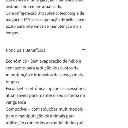
instrumento sempre atualizado.
Com refrigeração UltraShield: tecnologia de
magnete USR sem evaporação de hélio e sem
azoto para intervalos de manutenção mais
longos.
Cientistas de renome em todo o mundo estão
Principais Benefícios
a levar a sua investigação para mais perto
do nível molecular e celular graças
Económico - Sem evaporação de hélio e
ao BioSpec®. Concebido para o mercado de
sem azoto para redução dos custos de
imagiologia pré-clínica e ressonância
manutenção e intervalos de serviço mais
magnética molecular, o seu conceito
longos
modular inovador permite praticamente
Escalável - eletrónica, opções e acessórios
qualquer aplicação de imagiologia por
atualizáveis para manter o seu sistema na
ressonância magnética em pequenos
vanguarda
animais nas áreas das ciências da vida,
Compatível – com soluções multimodais
biomedicina e investigação pré-clínica.
para a manipulação de animais para
utilização com todas as modalidades pré-
O BioSpec® oferece um desempenho