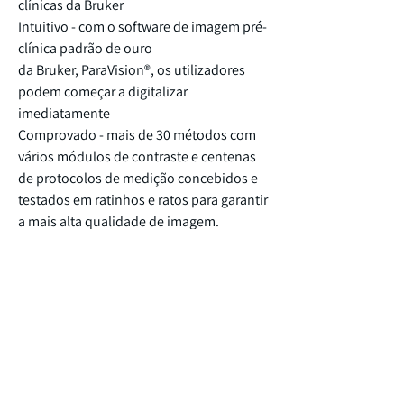
clínicas da Bruker
comprovado, segurança, conveniência e um
Intuitivo - com o software de imagem pré-
funcionamento económico e preparado para
clínica padrão de ouro
o futuro em mais de 750 laboratórios em todo
da Bruker, ParaVision®, os utilizadores
o mundo.
podem começar a digitalizar
imediatamente
Com as nossas novas plataformas e
Comprovado - mais de 30 métodos com
acessórios multimodais para animais e o
nosso software ParaVision® de última
vários módulos de contraste e centenas
geração, mais utilizadores do que nunca
de protocolos de medição concebidos e
podem aceder a um novo nível de pesquisa
testados em ratinhos e ratos para garantir
mais rapidamente do que imaginam.
a mais alta qualidade de imagem.
Para mais informação contacte-nos ou visite
Tecnologias Principais
a página da nossa parceira
Bruker Biospin.
Intensidades de campo - magnetos
supercondutores ultrablindados de 4,7 a
18 Tesla com campo disperso reduzido
Diâmetros do orifício - 11 a 40 cm para um
espaço de trabalho ideal