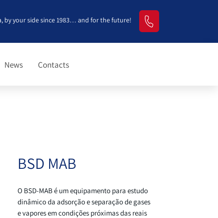
, by your side since 1983… and for the future!
News
Contacts
BSD MAB
O BSD-MAB é um equipamento para estudo
dinâmico da adsorção e separação de gases
e vapores em condições próximas das reais