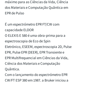
máximo para as Ciências da Vida, Ciência
dos Materiais e Computação Quântica em
EPR de Pulso
É um espectrómetro EPR FT/CW com
capacidade ELDOR
O ELEXIS E 580 é uma obra-prima para a
espectroscopia de Eco de Spin
Eletrónico, ESEEM, espectroscopia 2D, Pulse
EPR, Pulse EPR (DEER), EPR Transiente e
EPR Multifrequencial em Ciências da Vida,
Ciência dos Materiais e Computação
Quântica.
Com o lançamento do espectrómetro EPR
CW/FT ESP 380 em 1987, a Bruker iniciou a
era do EPR de pulso comercial.
Um avanço significativo na sensibilidade foi
conseguido com o ELEXSYS™ com a segunda
geração, E 580. As unidades
digitais PatternJet™ e SpecJet™,