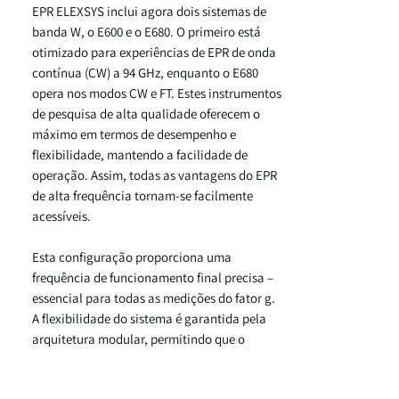
EPR ELEXSYS inclui agora dois sistemas de
banda W, o E600 e o E680. O primeiro está
otimizado para experiências de EPR de onda
contínua (CW) a 94 GHz, enquanto o E680
opera nos modos CW e FT. Estes instrumentos
de pesquisa de alta qualidade oferecem o
máximo em termos de desempenho e
flexibilidade, mantendo a facilidade de
operação. Assim, todas as vantagens do EPR
de alta frequência tornam-se facilmente
acessíveis.
Esta configuração proporciona uma
frequência de funcionamento final precisa –
essencial para todas as medições do fator g.
A flexibilidade do sistema é garantida pela
arquitetura modular, permitindo que o
sistema seja configurado como um
instrumento CW ou um instrumento