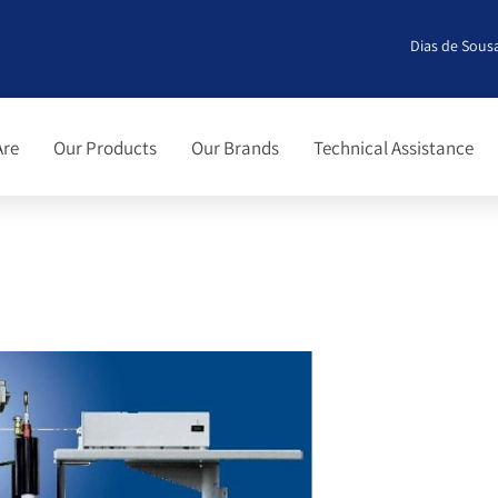
Dias de Sousa
Are
Our Products
Our Brands
Technical Assistance