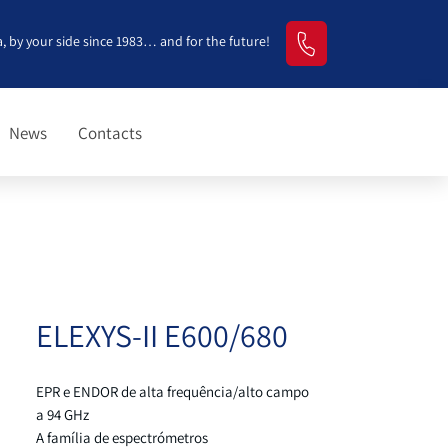
, by your side since 1983… and for the future!
News
Contacts
ELEXYS-II E600/680
EPR e ENDOR de alta frequência/alto campo
a 94 GHz
A família de espectrómetros