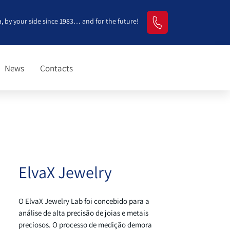
, by your side since 1983… and for the future!
News
Contacts
ElvaX Jewelry
O ElvaX Jewelry Lab foi concebido para a
análise de alta precisão de joias e metais
preciosos. O processo de medição demora