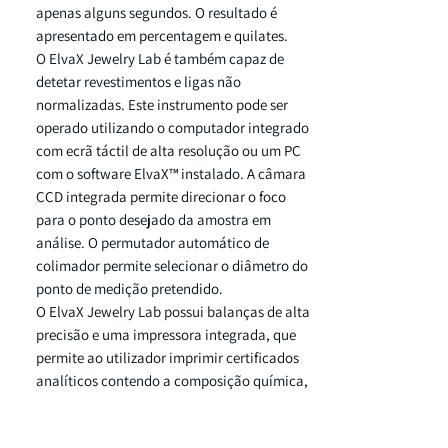
apenas alguns segundos. O resultado é
apresentado em percentagem e quilates.
O ElvaX Jewelry Lab é também capaz de
detetar revestimentos e ligas não
normalizadas. Este instrumento pode ser
operado utilizando o computador integrado
com ecrã táctil de alta resolução ou um PC
com o software ElvaX™ instalado. A câmara
CCD integrada permite direcionar o foco
para o ponto desejado da amostra em
análise. O permutador automático de
colimador permite selecionar o diâmetro do
ponto de medição pretendido.
O ElvaX Jewelry Lab possui balanças de alta
precisão e uma impressora integrada, que
permite ao utilizador imprimir certificados
analíticos contendo a composição química,
o peso e até o preço. Uma bateria de iões de
lítio recarregável integrada permite a análise