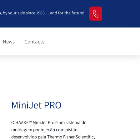
, by your side since 1983… and for the future!
News
Contacts
MiniJet PRO
O HAAKE™ MiniJet Pro é um sistema de
moldagem por injeção com pistão
desenvolvido pela Thermo Fisher Scientific,