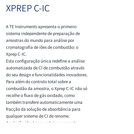
XPREP C-IC
A TE Instruments apresenta o primeiro
sistema independente de preparação de
amostras do mundo para análise por
cromatografia de iões de combustão: o
Xprep C-IC.
Esta configuração única redefine a análise
automatizada de CI de combustão através
do seu design e funcionalidades inovadores.
Para além do controlo total sobre a
combustão da amostra, o Xprep C-IC não só
recolhe o fluxo de gás oxidado, como
também transfere automaticamente uma
fracção da solução de absorbância para
qualquer sistema de CI de renome.
A solução ideal para cobrir a crescente
procura de análise de halogéneos corrosivos