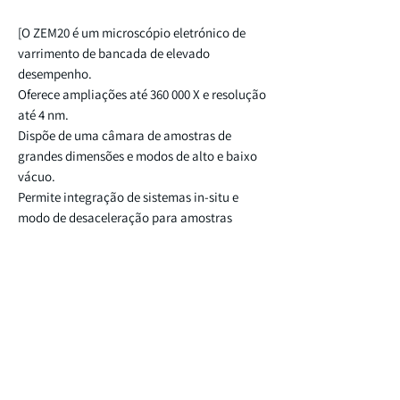
[O ZEM20 é um microscópio eletrónico de
varrimento de bancada de elevado
desempenho.
Oferece ampliações até 360 000 X e resolução
até 4 nm.
Dispõe de uma câmara de amostras de
grandes dimensões e modos de alto e baixo
vácuo.
Permite integração de sistemas in-situ e
modo de desaceleração para amostras
pouco condutoras.
Adequado para investigação científica e
aplicações industriais avançadas
CONTACTE-NOS