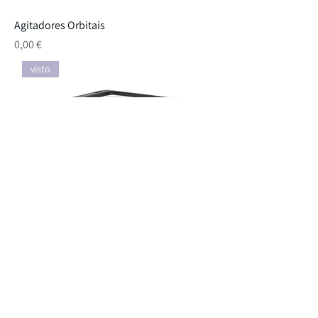
Agitadores Orbitais
Preço
0,00 €
visto
Agitadores
Preço
0,00 €