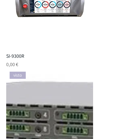
SI-9300R
Preço
0,00 €
visto