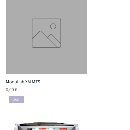
ModuLab XM MTS
Preço
0,00 €
visto