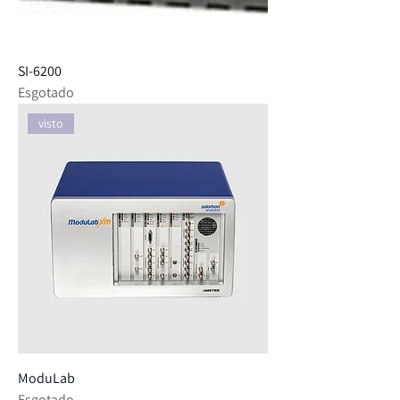
SI-6200
Esgotado
visto
ModuLab
Esgotado