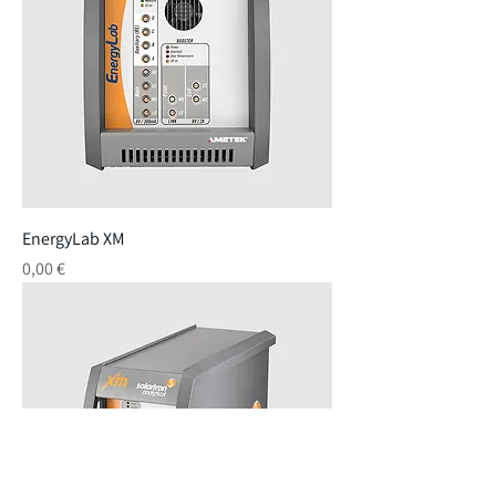
EnergyLab XM
Preço
0,00 €