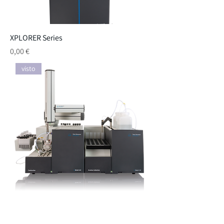
XPLORER Series
Preço
0,00 €
visto
XPREP C-IC