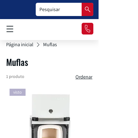
Página inicial
Muflas
Muflas
1 produto
Ordenar
visto