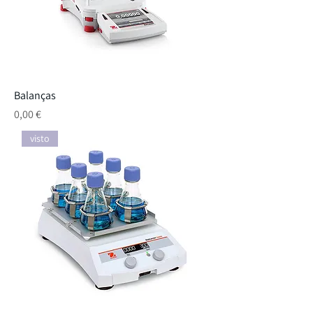
Balanças
Preço
0,00 €
visto