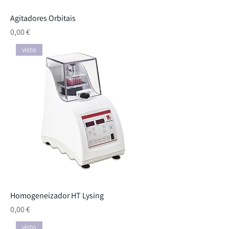
Agitadores Orbitais
Preço
0,00 €
visto
Homogeneizador HT Lysing
Preço
0,00 €
visto