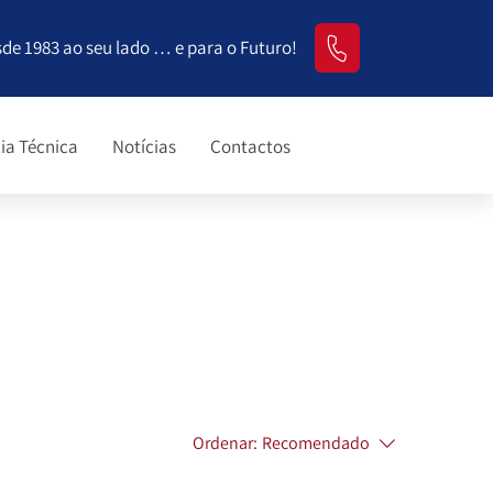
sde 1983 ao seu lado … e para o Futuro!
ia Técnica
Notícias
Contactos
Ordenar:
Recomendado