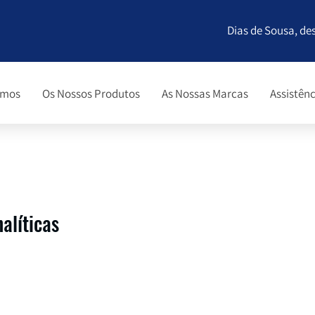
Dias de Sousa, de
omos
Os Nossos Produtos
As Nossas Marcas
Assistênc
alíticas