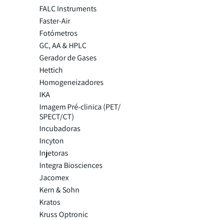
FALC Instruments
Faster-Air
Fotómetros
GC, AA & HPLC
Gerador de Gases
Hettich
Homogeneizadores
IKA
Imagem Pré-clinica (PET/
SPECT/CT)
Incubadoras
Incyton
Injetoras
Integra Biosciences
Jacomex
Kern & Sohn
Kratos
Kruss Optronic