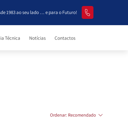
sde 1983 ao seu lado … e para o Futuro!
ia Técnica
Notícias
Contactos
Ordenar:
Recomendado