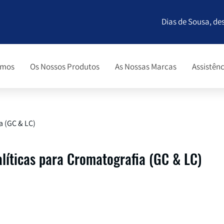
Dias de Sousa, de
omos
Os Nossos Produtos
As Nossas Marcas
Assistênc
a (GC & LC)
líticas para Cromatografia (GC & LC)