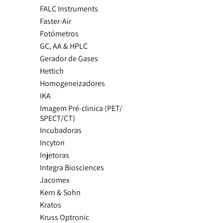
FALC Instruments
Faster-Air
Fotómetros
GC, AA & HPLC
Gerador de Gases
Hettich
Homogeneizadores
IKA
Imagem Pré-clinica (PET/
SPECT/CT)
Incubadoras
Incyton
Injetoras
Integra Biosciences
Jacomex
Kern & Sohn
Kratos
Kruss Optronic