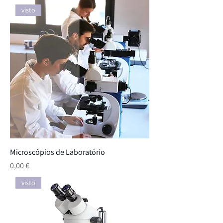
visto
Microscópios de Laboratório
Preço
0,00 €
visto