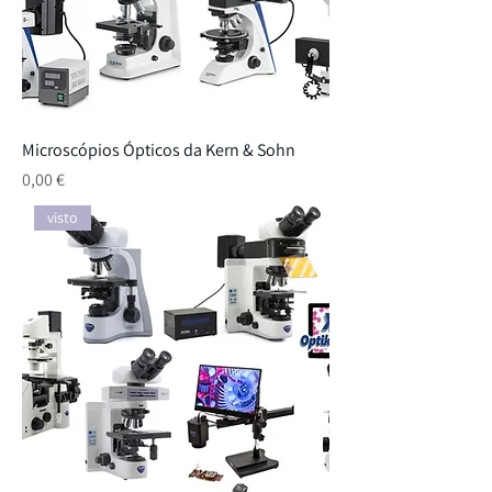
Microscópios Ópticos da Kern & Sohn
Preço
0,00 €
visto