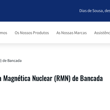
Dias de Sousa, de
omos
Os Nossos Produtos
As Nossas Marcas
Assistênc
N) de Bancada
a Magnética Nuclear (RMN) de Bancada