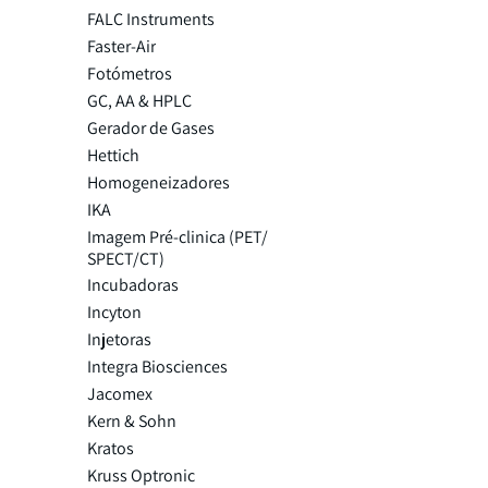
FALC Instruments
Faster-Air
Fotómetros
GC, AA & HPLC
Gerador de Gases
Hettich
Homogeneizadores
IKA
Imagem Pré-clinica (PET/
SPECT/CT)
Incubadoras
Incyton
Injetoras
Integra Biosciences
Jacomex
Kern & Sohn
Kratos
Kruss Optronic