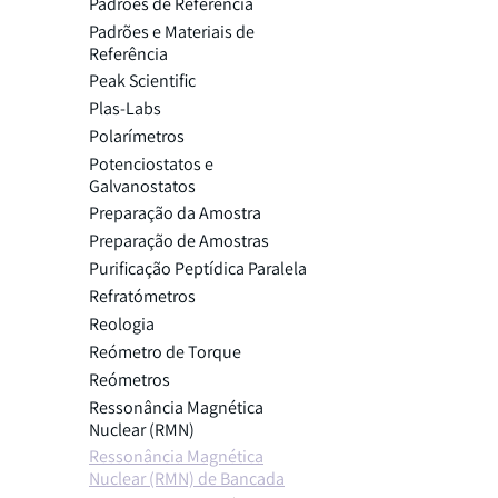
Padrões de Referência
Padrões e Materiais de
Referência
Peak Scientific
Plas-Labs
Polarímetros
Potenciostatos e
Galvanostatos
Preparação da Amostra
Preparação de Amostras
Purificação Peptídica Paralela
Refratómetros
Reologia
Reómetro de Torque
Reómetros
Ressonância Magnética
Nuclear (RMN)
Ressonância Magnética
Nuclear (RMN) de Bancada