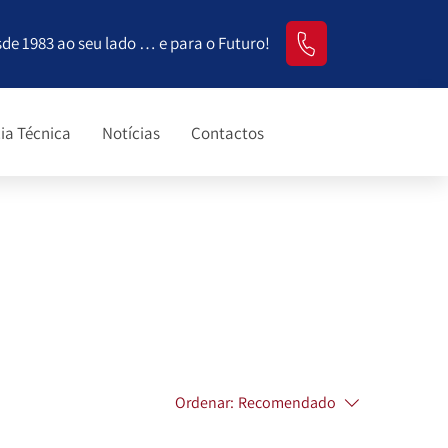
sde 1983 ao seu lado … e para o Futuro!
ia Técnica
Notícias
Contactos
Ordenar:
Recomendado