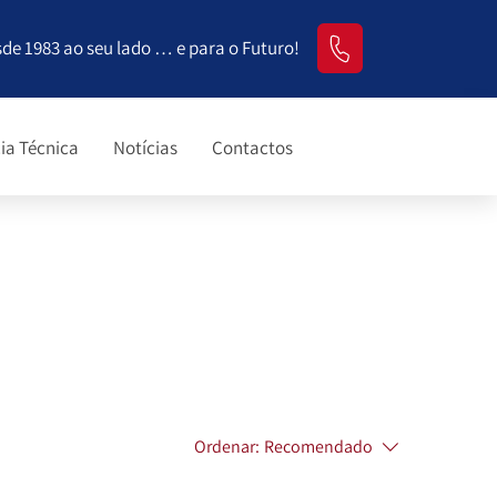
sde 1983 ao seu lado … e para o Futuro!
ia Técnica
Notícias
Contactos
Ordenar:
Recomendado