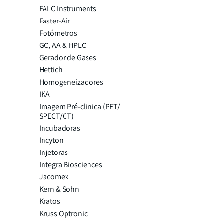
FALC Instruments
Faster-Air
Fotómetros
GC, AA & HPLC
Gerador de Gases
Hettich
Homogeneizadores
IKA
Imagem Pré-clinica (PET/
SPECT/CT)
Incubadoras
Incyton
Injetoras
Integra Biosciences
Jacomex
Kern & Sohn
Kratos
Kruss Optronic