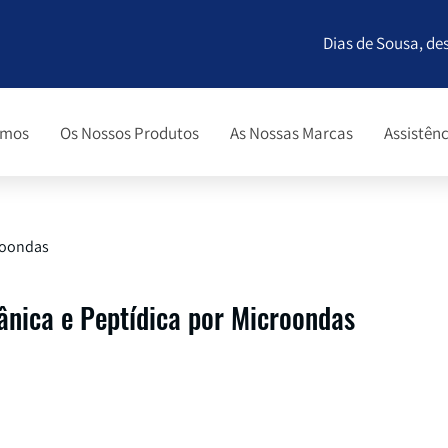
Dias de Sousa, de
omos
Os Nossos Produtos
As Nossas Marcas
Assistênc
croondas
ânica e Peptídica por Microondas