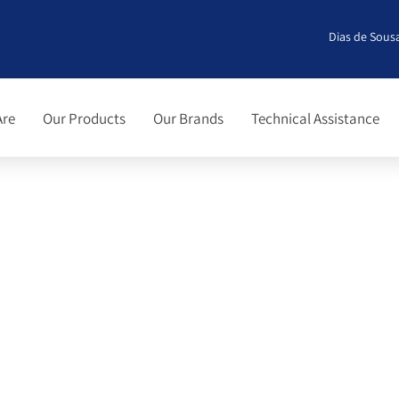
Dias de Sousa
Are
Our Products
Our Brands
Technical Assistance