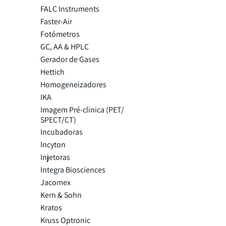
FALC Instruments
Faster-Air
Fotómetros
GC, AA & HPLC
Gerador de Gases
Hettich
Homogeneizadores
IKA
Imagem Pré-clinica (PET/
SPECT/CT)
Incubadoras
Incyton
Injetoras
Integra Biosciences
Jacomex
Kern & Sohn
Kratos
Kruss Optronic