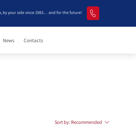
, by your side since 1983… and for the future!
News
Contacts
Sort by:
Recommended