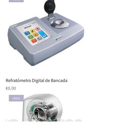
Refratómetro Digital de Bancada
Price
€0.00
visto