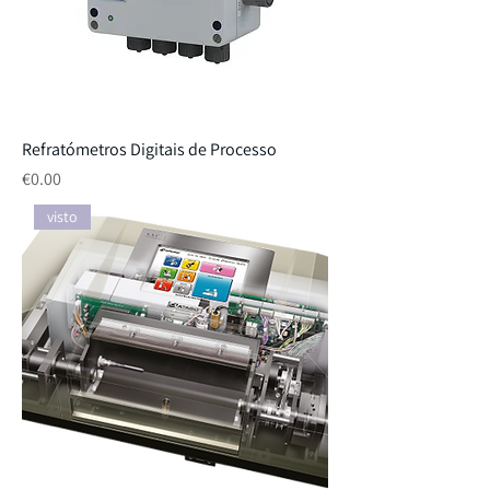
Refratómetros Digitais de Processo
Price
€0.00
visto