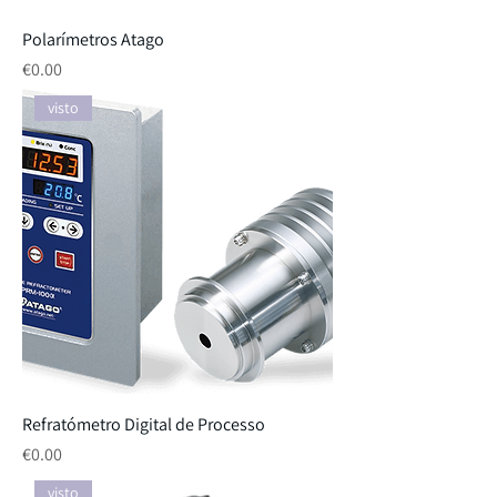
Polarímetros Atago
Price
€0.00
visto
Refratómetro Digital de Processo
Price
€0.00
visto