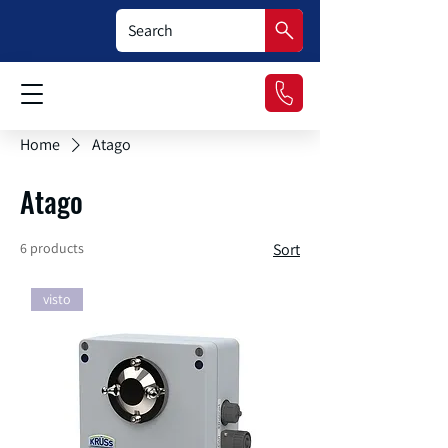
Home
Atago
Atago
6 products
Sort
visto