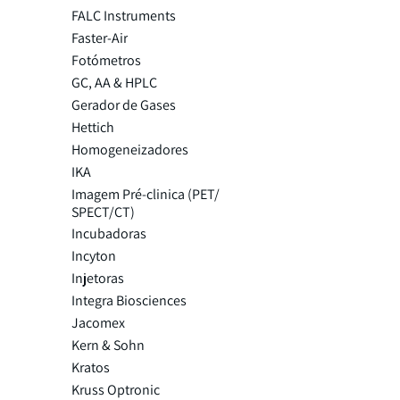
FALC Instruments
Faster-Air
Fotómetros
GC, AA & HPLC
Gerador de Gases
Hettich
Homogeneizadores
IKA
Imagem Pré-clinica (PET/
SPECT/CT)
Incubadoras
Incyton
Injetoras
Integra Biosciences
Jacomex
Kern & Sohn
Kratos
Kruss Optronic