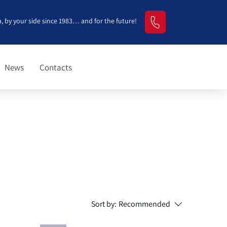
, by your side since 1983… and for the future!
News
Contacts
Sort by:
Recommended