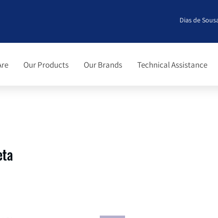
Dias de Sousa
Are
Our Products
Our Brands
Technical Assistance
eta