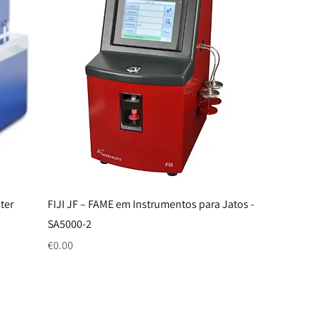
ter
FIJI JF – FAME em Instrumentos para Jatos -
SA5000-2
Price
€0.00