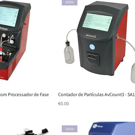
visto
com Processador de Fase
Contador de Partículas AvCount3 - SA
Price
€0.00
visto