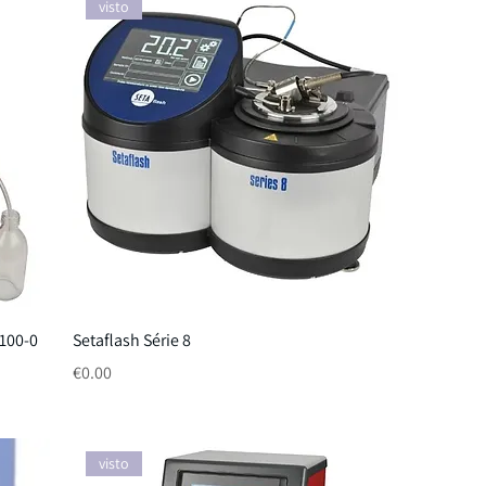
visto
1100-0
Setaflash Série 8
Price
€0.00
visto