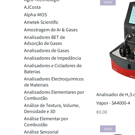
visto
AJCosta
Alpha-MOS
Ametek Scientific
Amostragem de Ar & Gases
Analisadores BET de
Adsorção de Gases
Analisadores de Gases
Analisadores de Impedância
Analisadores e Cicladores de
Baterias
Analisadores Electroquimicos
de Materiais
Analisadores Elementares por
Analisador de H₂S 
Combustão
Vapor - SA4000-4
Análise de Textura, Volume,
Densidade e 3D
Price
€0.00
Análise Elementar por
Combustão
visto
Análise Sensorial