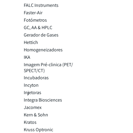
FALC Instruments
Faster-Air
Fotómetros
GC, AA & HPLC
Gerador de Gases
Hettich
Homogeneizadores
IKA
Imagem Pré-clinica (PET/
SPECT/CT)
Incubadoras
Incyton
Injetoras
Integra Biosciences
Jacomex
Kern & Sohn
Kratos
Kruss Optronic