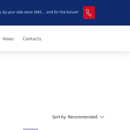
, by your side since 1983… and for the future!
News
Contacts
Sort by:
Recommended