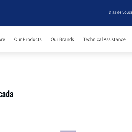
Dias de Sousa
Are
Our Products
Our Brands
Technical Assistance
cada