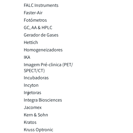
FALC Instruments
Faster-Air
Fotómetros
GC, AA & HPLC
Gerador de Gases
Hettich
Homogeneizadores
IKA
Imagem Pré-clinica (PET/
SPECT/CT)
Incubadoras
Incyton
Injetoras
Integra Biosciences
Jacomex
Kern & Sohn
Kratos
Kruss Optronic