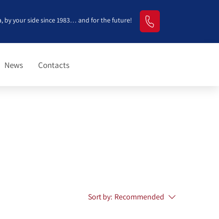
, by your side since 1983… and for the future!
News
Contacts
Sort by:
Recommended