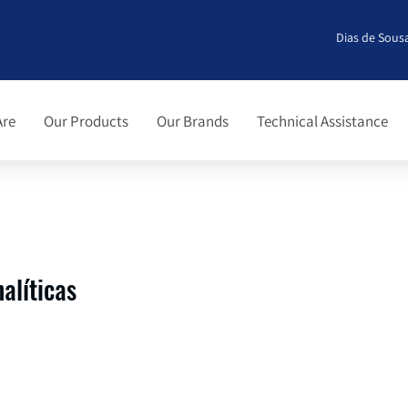
Dias de Sousa
Are
Our Products
Our Brands
Technical Assistance
alíticas