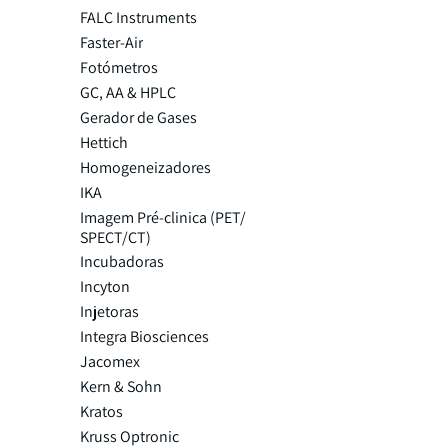
FALC Instruments
Faster-Air
Fotómetros
GC, AA & HPLC
Gerador de Gases
Hettich
Homogeneizadores
IKA
Imagem Pré-clinica (PET/
SPECT/CT)
Incubadoras
Incyton
Injetoras
Integra Biosciences
Jacomex
Kern & Sohn
Kratos
Kruss Optronic