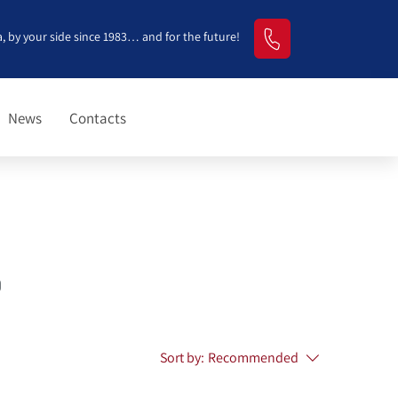
, by your side since 1983… and for the future!
News
Contacts
o
Sort by:
Recommended