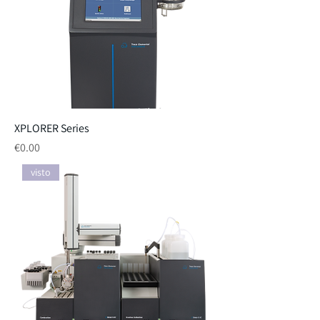
XPLORER Series
Price
€0.00
visto